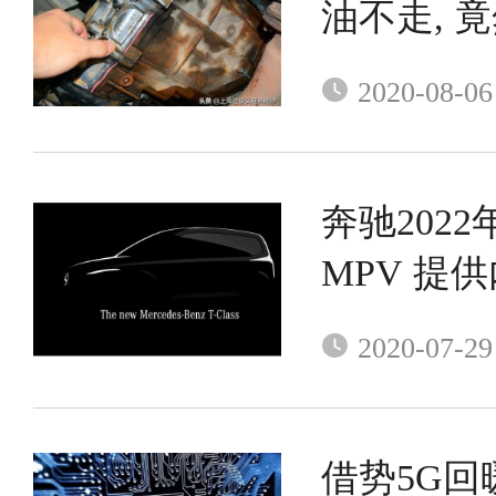
油不走, 
的
2020-08-06
奔驰202
MPV 提
2020-07-29
借势5G回