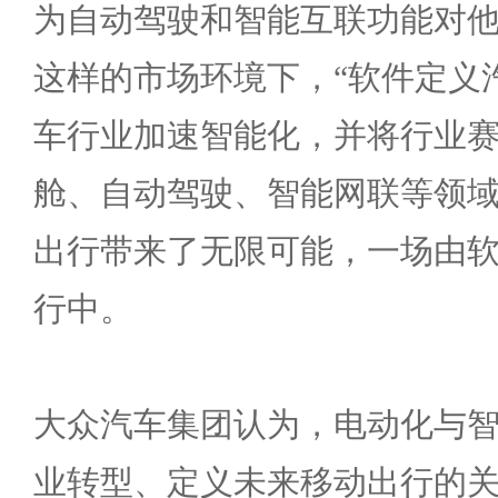
为自动驾驶和智能互联功能对
这样的市场环境下，“软件定义
车行业加速智能化，并将行业
舱、自动驾驶、智能网联等领
出行带来了无限可能，一场由
行中。
大众汽车集团认为，电动化与
业转型、定义未来移动出行的