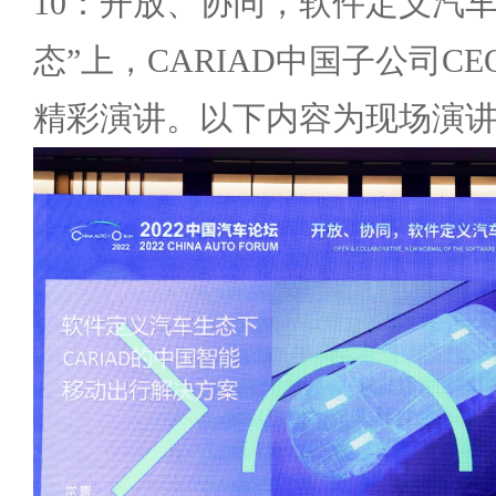
10：开放、协同，软件定义汽
态”上，CARIAD中国子公司C
精彩演讲。以下内容为现场演