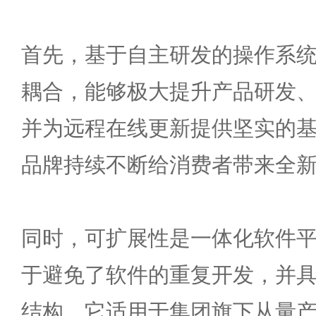
首先，基于自主研发的操作系
耦合，能够极大提升产品研发
并为远程在线更新提供坚实的
品牌持续不断给消费者带来全
同时，可扩展性是一体化软件
于避免了软件的重复开发，并
结构，它适用于集团旗下从量