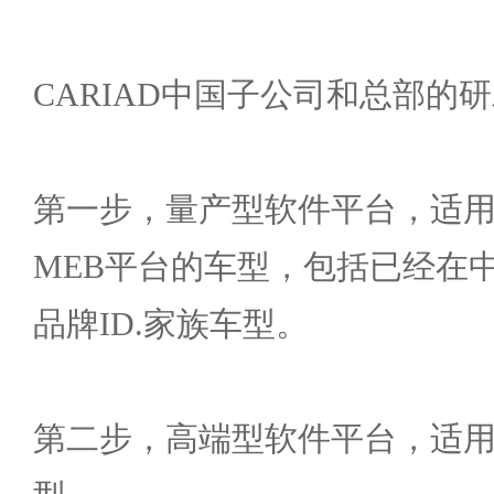
CARIAD中国子公司和总部的
第一步，量产型软件平台，适
MEB平台的车型，包括已经在
品牌ID.家族车型。
第二步，高端型软件平台，适用