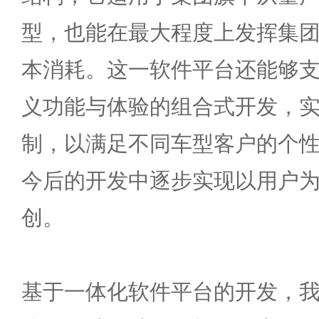
型，也能在最大程度上发挥集
本消耗。这一软件平台还能够
义功能与体验的组合式开发，
制，以满足不同车型客户的个
今后的开发中逐步实现以用户
创。
基于一体化软件平台的开发，