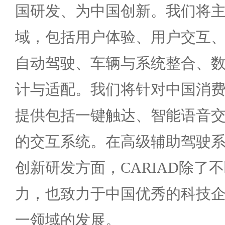
国研发、为中国创新。我们将
域，包括用户体验、用户交互
自动驾驶、车辆与系统整合、
计与适配。我们将针对中国消
提供包括一键触达、智能语音
的交互系统。在高级辅助驾驶
创新研发方面，CARIAD除了
力，也致力于中国优秀的科技
一领域的发展。