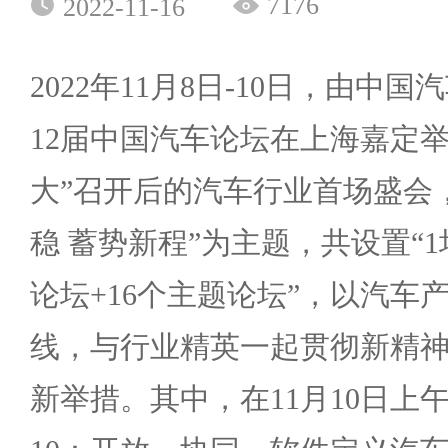
7176
2022-11-16
2022年11月8日-10日，由中
12届中国汽车论坛在上海嘉定
大”召开后的汽车行业首场盛会
稳 蓄势新程”为主题，共设置“
论坛+16个主题论坛”，以汽车
线，与行业精英一起贯彻新精
新举措。其中，在11月10日上